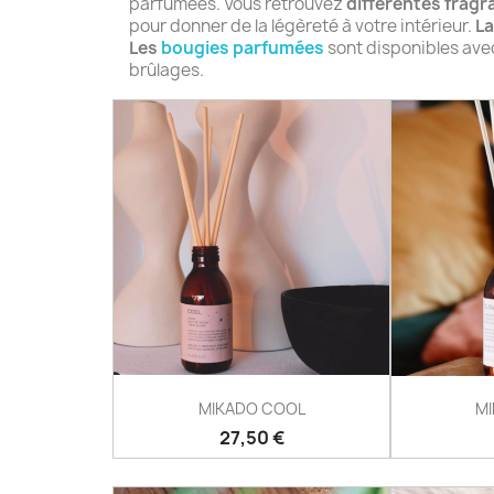
parfumées. Vous retrouvez
différentes frag
pour donner de la légèreté à votre intérieur.
La
Les
bougies parfumées
sont disponibles ave
brûlages.
MIKADO COOL
M
Prix
27,50 €