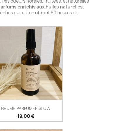
es odeurs florales, fruitées, et naturelles
arfums enrichis aux huiles naturelles.
mèches pur coton offrant 60 heures de
BRUME PARFUMEE SLOW
Prix
19,00 €