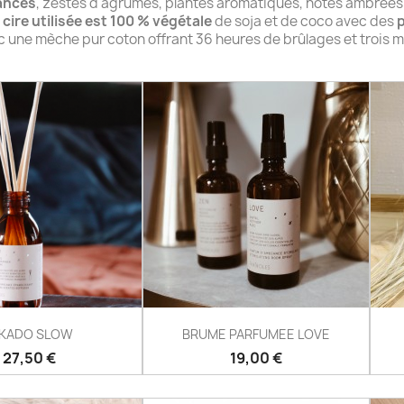
rances
, zestes d'agrumes, plantes aromatiques, notes ambrées. D
 cire utilisée est 100 % végétale
de soja et de coco avec des
p
c une mèche pur coton offrant 36 heures de brûlages et trois 
IKADO SLOW
BRUME PARFUMEE LOVE
Prix
Prix
27,50 €
19,00 €