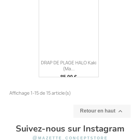
DRAP DE PLAGE HALO Kaki
(Ma...
Prix
85,00 €
Affichage 1-15 de 15 article(s)

Retour en haut
Suivez-nous sur Instagram
@
MAZETTE_CONCEPTSTORE