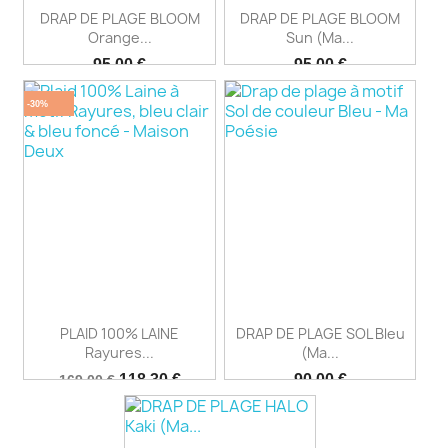
DRAP DE PLAGE BLOOM
DRAP DE PLAGE BLOOM
Orange...
Sun (Ma...
Prix
Prix
95,00 €
95,00 €
-30%
PLAID 100% LAINE
DRAP DE PLAGE SOL Bleu
Rayures...
(Ma...
Prix
Prix
Prix
118,30 €
90,00 €
169,00 €
de
base