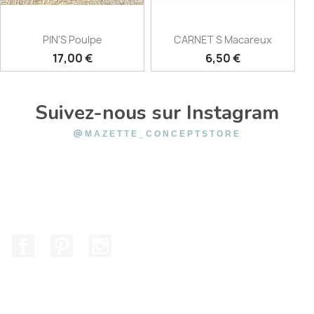
PIN'S Poulpe
CARNET S Macareux
Prix
Prix
17,00 €
6,50 €
Suivez-nous sur Instagram
@
MAZETTE_CONCEPTSTORE
Facebook
Pinterest
Instagram