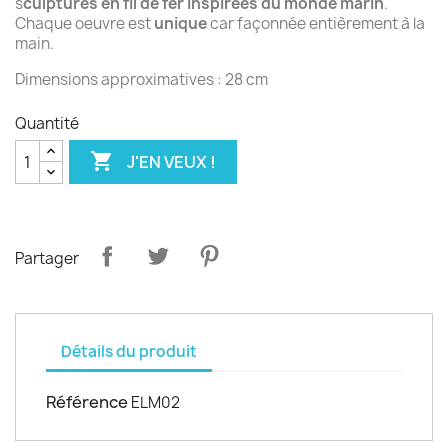
s
culptures en fil de fer inspirées du monde marin
.
Chaque oeuvre est
unique
car façonnée entièrement à la
main.
Dimensions approximatives : 28 cm
Quantité

J'EN VEUX !
Partager
Détails du produit
Référence
ELM02